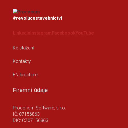
#revolucestavebnictvi
LinkedIn
Instagram
Faceboook
YouTube
Ke stažení
Kontakty
EN brochure
Firemní údaje
Proconom Software, s.r.o.
IČ: 07156863
DIČ: CZ07156863