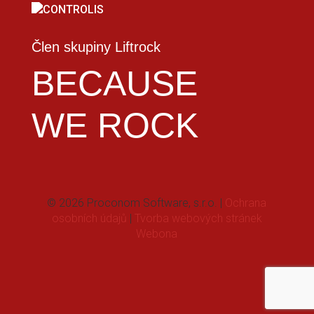
Člen skupiny Liftrock
BECAUSE
WE ROCK
© 2026 Proconom Software, s.r.o. |
Ochrana
osobních údajů
|
Tvorba webových stránek
Webona