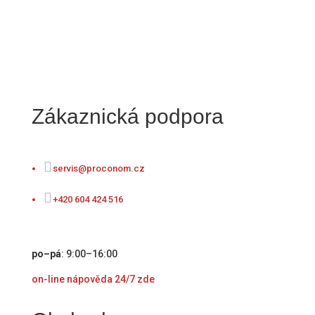
Zákaznická podpora

servis@proconom.cz

+420 604 424 516
po–pá
: 9:00–16:00
on-line nápověda 24/7
zde