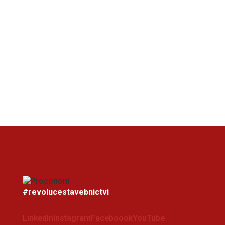
#revolucestavebnictvi
LinkedIn
Instagram
Faceboook
YouTube