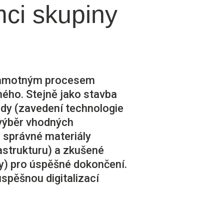
ci skupiny
 samotným procesem
ho. Stejně jako stavba
ady (zavedení technologie
(výběr vhodných
 správné materiály
astrukturu) a zkušené
sty) pro úspěšné dokončení.
úspěšnou digitalizací