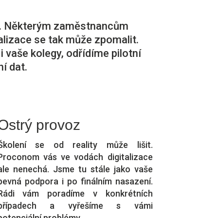
or. Některým zaměstnancům
alizace se tak může zpomalit.
vaše kolegy, odřídíme pilotní
í dat.
Ostrý provoz
Školení se od reality může lišit.
Proconom vás ve vodách digitalizace
ale nenechá. Jsme tu stále jako vaše
pevná podpora i po finálním nasazení.
Rádi vám poradíme v konkrétních
případech a vyřešíme s vámi
potenciální problémy.