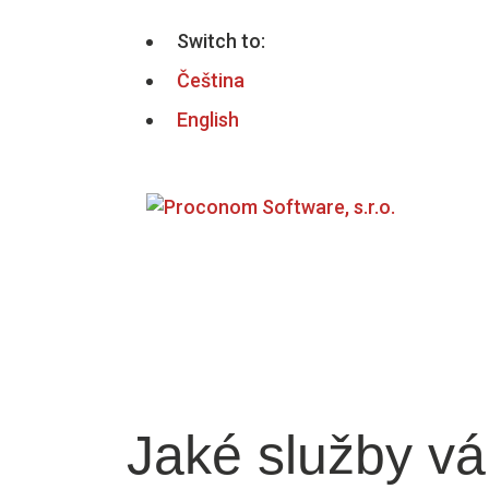
Switch to:
Čeština
English
Jaké
služby
v