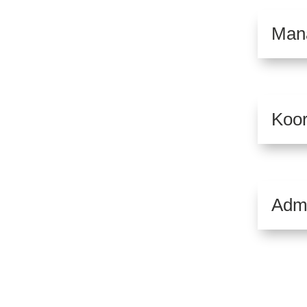
Mana
Koor
Admi