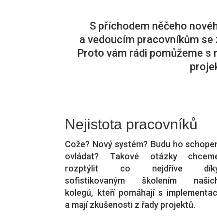
S příchodem něčeho novéh
a vedoucím pracovníkům se za
Proto vám rádi pomůžeme s na
proje
Nejistota pracovníků
Cože? Nový systém? Budu ho schope
ovládat? Takové otázky chcem
rozptýlit co nejdříve dík
sofistikovaným školením našic
kolegů, kteří pomáhají s implementac
a mají zkušenosti z řady projektů.