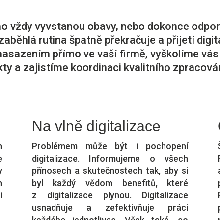
o vždy vyvstanou obavy, nebo dokonce odp
běhlá rutina špatně překračuje a přijetí digit
sazením přímo ve vaší firmě, vyškolíme vás i 
kty a zajistíme koordinaci kvalitního zpracován
Na vlně digitalizace
n
Problémem může být i pochopení
e
digitalizace. Informujeme o všech
y
přínosech a skutečnostech tak, aby si
h
byl každý vědom benefitů, které
í
z digitalizace plynou. Digitalizace
usnadňuje a zefektivňuje práci
každého jednotlivce. Však také, co