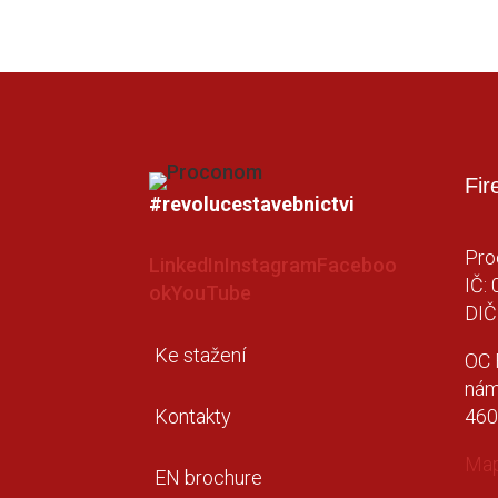
Fir
#revolucestavebnictvi
Pro
LinkedIn
Instagram
Faceboo
IČ:
ok
YouTube
DIČ
Ke stažení
OC 
nám
460
Kontakty
Ma
EN brochure