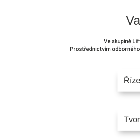
Va
Ve skupině Li
Prostřednictvím odbornéh
Říze
Tvor