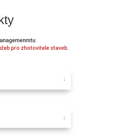
kty
m managemenmtu
lužeb pro zhotovitele staveb
.