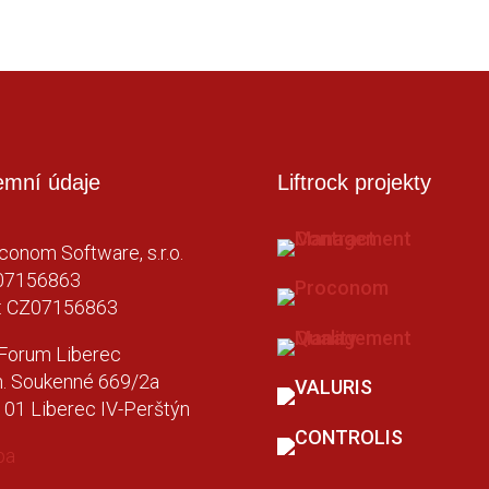
emní údaje
Liftrock projekty
conom Software, s.r.o.
 07156863
: CZ07156863
Forum Liberec
. Soukenné 669/2a
 01 Liberec IV-Perštýn
pa