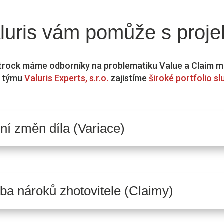
luris
vám pomůže s proje
ftrock máme odborníky na problematiku Value a Clai
o týmu
Valuris Experts, s.r.o.
zajistíme
široké portfolio s
ní změn díla (Variace)
ba nároků zhotovitele (Claimy)