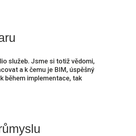
aru
lio služeb. Jsme si totiž vědomi,
acovat a k čemu je BIM, úspěšný
ak během implementace, tak
průmyslu