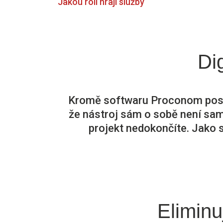
Jakou roli hrají služby
Di
Kromě softwaru Proconom posk
že nástroj sám o sobě není sam
projekt nedokončíte. Jako
Eliminu