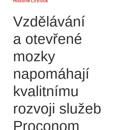
Historie
Liftrock
Vzdělávání
a otevřené
mozky
napomáhají
kvalitnímu
rozvoji služeb
Proconom