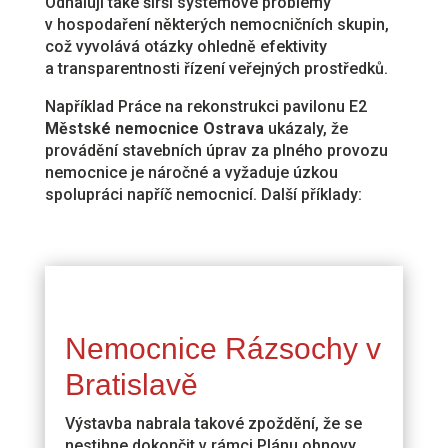
Odhalují také širší systémové problémy
v hospodaření některých nemocničních skupin,
což vyvolává otázky ohledně efektivity
a transparentnosti řízení veřejných prostředků.
Například Práce na rekonstrukci pavilonu E2
Městské nemocnice Ostrava
ukázaly, že
provádění stavebních úprav za plného provozu
nemocnice je náročné a vyžaduje úzkou
spolupráci napříč nemocnicí. Další příklady:
Nemocnice Rázsochy v
Bratislavě
Výstavba nabrala takové zpoždění, že se
nestihne dokončit v rámci Plánu obnovy.