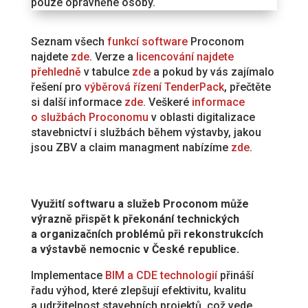
pouze oprávněné osoby.
Seznam všech
funkcí software
Proconom
najdete
zde
. Verze a
licencování najdete
přehledně
v tabulce
zde
a pokud by vás zajímalo
řešení pro
výběrová řízení TenderPack
, přečtěte
si další informace
zde
. Veškeré
informace
o službách Proconomu
v oblasti digitalizace
stavebnictví i službách během výstavby, jakou
jsou ZBV a claim managment nabízíme
zde
.
Využití softwaru a služeb Proconom může
výrazně přispět k překonání technických
a organizačních problémů při rekonstrukcích
a výstavbě nemocnic v České republice.
Implementace
BIM a CDE technologií
přináší
řadu výhod, které zlepšují efektivitu, kvalitu
a udržitelnost stavebních projektů, což vede