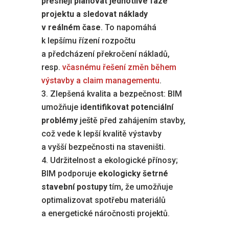
přesněji plánovat jednotlivé fáze
projektu a sledovat náklady
v reálném čase
. To napomáhá
k lepšímu řízení rozpočtu
a předcházení překročení nákladů,
resp.
včasnému řešení změn během
výstavby a claim managementu
.
Zlepšená kvalita a bezpečnost: BIM
umožňuje
identifikovat potenciální
problémy
ještě před zahájením stavby,
což vede k lepší kvalitě výstavby
a vyšší bezpečnosti na staveništi.
Udržitelnost a ekologické přínosy;
BIM podporuje
ekologicky šetrné
stavební postupy
tím, že umožňuje
optimalizovat spotřebu materiálů
a energetické náročnosti projektů.