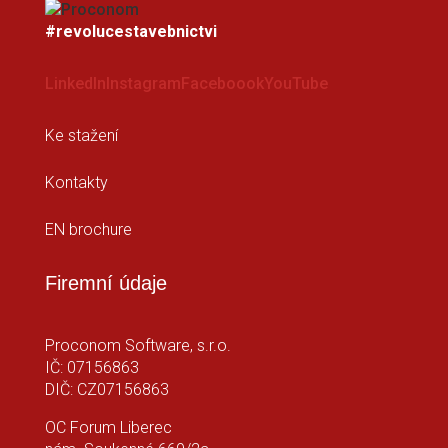
#revolucestavebnictvi
LinkedIn
Instagram
Faceboook
YouTube
Ke stažení
Kontakty
EN brochure
Firemní údaje
Proconom Software, s.r.o.
IČ: 07156863
DIČ: CZ07156863
OC Forum Liberec